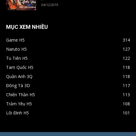
04/12/2019
MỤC XEM NHIỀU
Game H5
314
Naruto H5
127
Tu Tiên H5
122
Tam Quốc H5
118
Quần Anh 3Q
118
Đông Tà 3D
117
Chiến Thần H5
113
Trảm Yêu H5
108
Lôi Đình H5
101