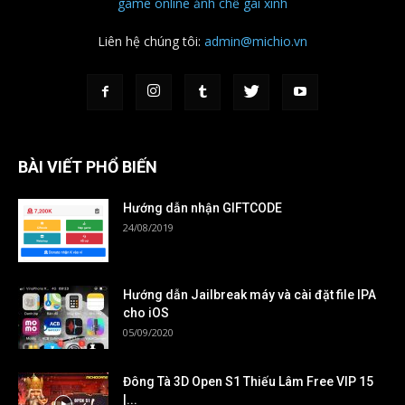
game online
ảnh chế
gái xinh
Liên hệ chúng tôi:
admin@michio.vn
BÀI VIẾT PHỔ BIẾN
Hướng dẫn nhận GIFTCODE
24/08/2019
Hướng dẫn Jailbreak máy và cài đặt file IPA
cho iOS
05/09/2020
Đông Tà 3D Open S1 Thiếu Lâm Free VIP 15
|...