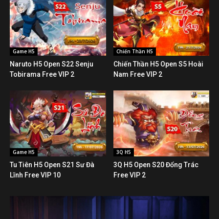
Game H5
Chiến Thần H5
Naruto H5 Open S22 Senju
Chiến Thần H5 Open S5 Hoài
Tobirama Free VIP 2
Nam Free VIP 2
Game H5
3Q H5
Tu Tiên H5 Open S21 Sư Đà
3Q H5 Open S20 Đổng Trác
Lĩnh Free VIP 10
Free VIP 2