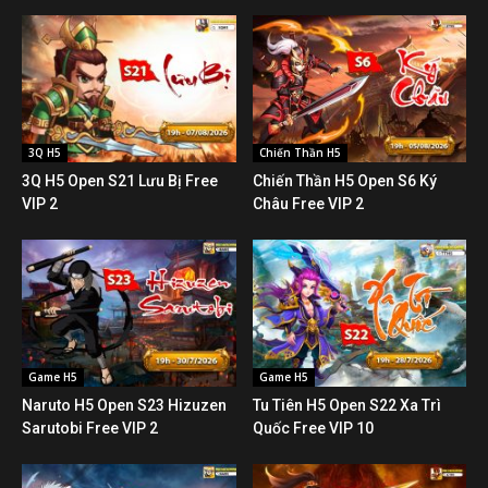
3Q H5
Chiến Thần H5
3Q H5 Open S21 Lưu Bị Free
Chiến Thần H5 Open S6 Ký
VIP 2
Châu Free VIP 2
Game H5
Game H5
Naruto H5 Open S23 Hizuzen
Tu Tiên H5 Open S22 Xa Trì
Sarutobi Free VIP 2
Quốc Free VIP 10