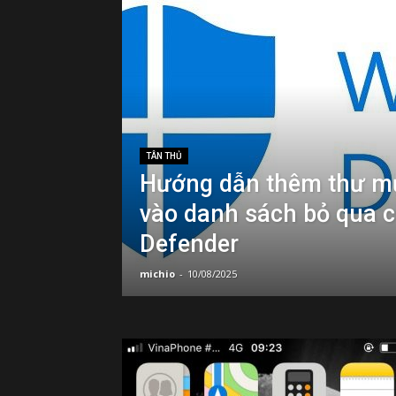
TÂN THỦ
Hướng dẫn thêm thư m
vào danh sách bỏ qua 
Defender
michio
-
10/08/2025