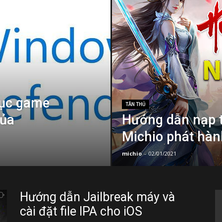
ục game
TÂN THỦ
của
Hướng dẫn nạp t
Michio phát hàn
michio
-
02/01/2021
Hướng dẫn Jailbreak máy và
cài đặt file IPA cho iOS