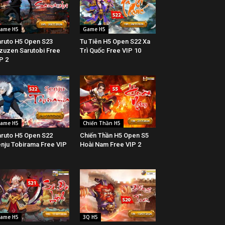
ame H5
Game H5
ruto H5 Open S23
Tu Tiên H5 Open S22 Xa
zuzen Sarutobi Free
Trì Quốc Free VIP 10
P 2
ame H5
Chiến Thần H5
ruto H5 Open S22
Chiến Thần H5 Open S5
nju Tobirama Free VIP
Hoài Nam Free VIP 2
ame H5
3Q H5