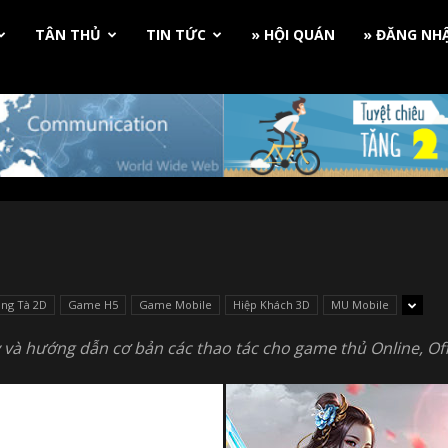
TÂN THỦ
TIN TỨC
» HỘI QUÁN
» ĐĂNG NH
ng Tà 2D
Game H5
Game Mobile
Hiệp Khách 3D
MU Mobile
 và hướng dẫn cơ bản các thao tác cho game thủ Online, Off