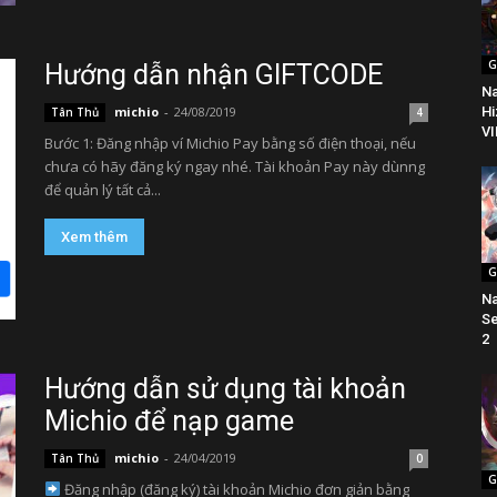
G
Hướng dẫn nhận GIFTCODE
Na
Hi
michio
-
24/08/2019
Tân Thủ
4
VI
Bước 1: Đăng nhập ví Michio Pay bằng số điện thoại, nếu
chưa có hãy đăng ký ngay nhé. Tài khoản Pay này dùnng
để quản lý tất cả...
Xem thêm
G
Na
Se
2
Hướng dẫn sử dụng tài khoản
Michio để nạp game
michio
-
24/04/2019
Tân Thủ
0
G
Đăng nhập (đăng ký) tài khoản Michio đơn giản bằng