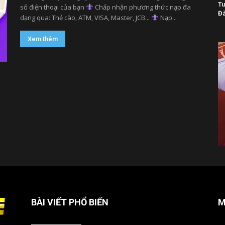
Tu
số điện thoại của bạn
Chấp nhận phương thức nạp đa
Đà
dạng qua: Thẻ cào, ATM, VISA, Master, JCB...
Nạp...
Xem thêm
BÀI VIẾT PHỔ BIẾN
M