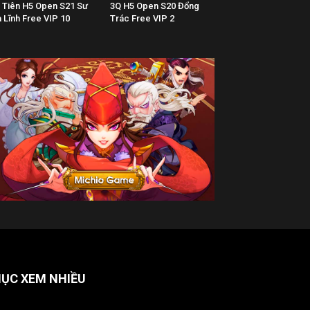
 Tiên H5 Open S21 Sư
3Q H5 Open S20 Đổng
 Lĩnh Free VIP 10
Trác Free VIP 2
ỤC XEM NHIỀU