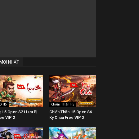
MỚI NHẤT
Q H5
Chiến Thần H5
 H5 Open S21 Lưu Bị
Chiến Thần H5 Open S6
ee VIP 2
Ký Châu Free VIP 2