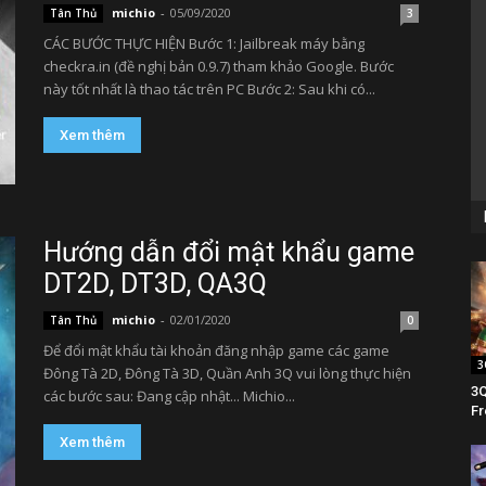
michio
-
05/09/2020
Tân Thủ
3
CÁC BƯỚC THỰC HIỆN Bước 1: Jailbreak máy bằng
checkra.in (đề nghị bản 0.9.7) tham khảo Google. Bước
này tốt nhất là thao tác trên PC Bước 2: Sau khi có...
Xem thêm
Hướng dẫn đổi mật khẩu game
DT2D, DT3D, QA3Q
michio
-
02/01/2020
Tân Thủ
0
Để đổi mật khẩu tài khoản đăng nhập game các game
3
Đông Tà 2D, Đông Tà 3D, Quần Anh 3Q vui lòng thực hiện
3Q
các bước sau: Đang cập nhật... Michio...
Fr
Xem thêm