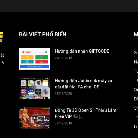
BÀI VIẾT PHỔ BIẾN
M
Hướng dẫn nhận GIFTCODE
G
ật
24/08/2019
óa,
N
T
T
Hướng dẫn Jailbreak máy và
cài đặt file IPA cho iOS
Q
05/09/2020
Đ
C
Đông Tà 3D Open S1 Thiếu Lâm
Free VIP 15 |...
T
04/12/2019
Lô