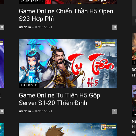
Chiến Thần H5
Game Online Chiến Thần H5 Open
S23 Hợp Phì
michio
-
07/11/2021
0
0
3
3Q
Fr
Tu Tiên H5
2
Game Online Tu Tiên H5 Gộp
Server S1-20 Thiên Đình
michio
-
02/11/2021
0
1
G
Na
Hi
VI