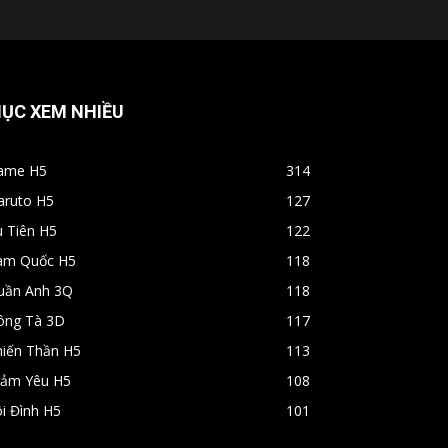
ỤC XEM NHIỀU
ame H5
314
aruto H5
127
u Tiên H5
122
am Quốc H5
118
uần Anh 3Q
118
ông Tà 3D
117
hiến Thần H5
113
rảm Yêu H5
108
i Đình H5
101