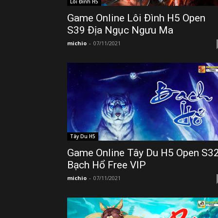
Lôi Đình H5
Game Online Lôi Đình H5 Open
S39 Địa Ngục Ngưu Ma
michio
-
07/11/2021
Tây Du H5
Game Online Tây Du H5 Open S3
Bạch Hổ Free VIP
michio
-
07/11/2021