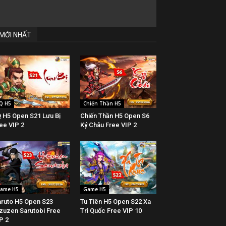
MỚI NHẤT
Q H5
Chiến Thần H5
 H5 Open S21 Lưu Bị
Chiến Thần H5 Open S6
ee VIP 2
Ký Châu Free VIP 2
ame H5
Game H5
ruto H5 Open S23
Tu Tiên H5 Open S22 Xa
zuzen Sarutobi Free
Trì Quốc Free VIP 10
P 2