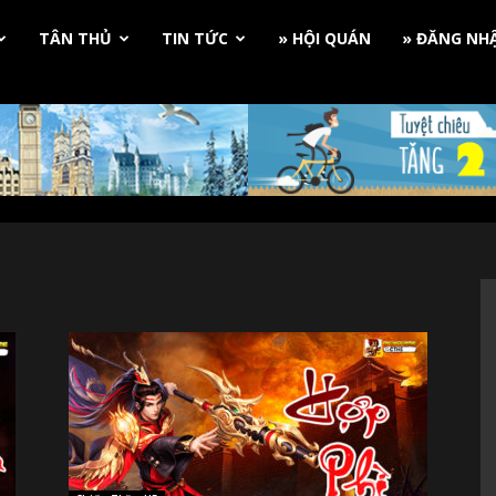
TÂN THỦ
TIN TỨC
» HỘI QUÁN
» ĐĂNG NH