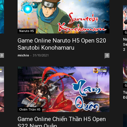
Naruto H5
G
Na
Game Online Naruto H5 Open S20
Se
Sarutobi Konohamaru
2
michio
-
31/10/2021
0
0
G
Tu
Đà
Chiến Thần H5
Game Online Chiến Thần H5 Open
S22 Nam Quận