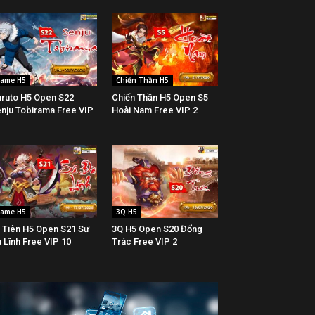
ame H5
Chiến Thần H5
ruto H5 Open S22
Chiến Thần H5 Open S5
nju Tobirama Free VIP
Hoài Nam Free VIP 2
ame H5
3Q H5
 Tiên H5 Open S21 Sư
3Q H5 Open S20 Đổng
 Lĩnh Free VIP 10
Trác Free VIP 2