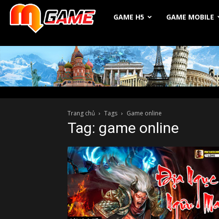
Michio
GAME H5
GAME MOBILE
Game
Trang chủ
Tags
Game online
Tag: game online