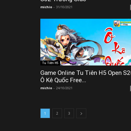
michio
-
31/10/2021
Tu Tiên H5
Game Online Tu Tiên H5 Open S2
Ô Kê Quốc Free...
michio
-
24/10/2021
1
2
3