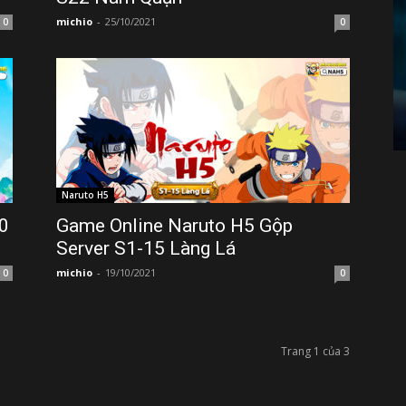
michio
-
25/10/2021
0
0
Naruto H5
0
Game Online Naruto H5 Gộp
Server S1-15 Làng Lá
michio
-
19/10/2021
0
0
Trang 1 của 3