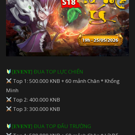
[𝐄𝐕𝐄𝐍𝐓] ĐUA TOP LỰC CHIẾN
Top 1: 500.000 KNB + 60 mảnh Chân * Khổng
Minh
Top 2: 400.000 KNB
Top 3: 300.000 KNB
[𝐄𝐕𝐄𝐍𝐓] ĐUA TOP ĐẤU TRƯỜNG