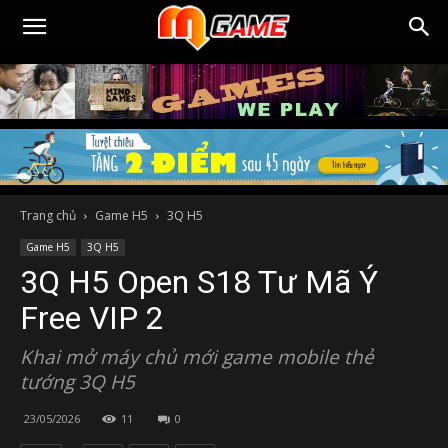
Trang chủ
Game H5
3Q H5
Game H5
3Q H5
3Q H5 Open S18 Tư Mã Ý
Free VIP 2
Khai mở máy chủ mới game mobile thẻ
tướng 3Q H5
23/05/2026
11
0