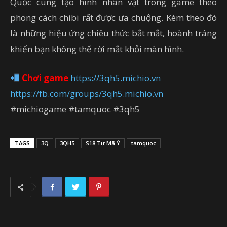
Quốc cùng tạo hình nhân vật trong game theo
phong cách chibi rất được ưa chuộng. Kèm theo đó
là những hiệu ứng chiêu thức bắt mắt, hoành tráng
khiến bạn không thể rời mắt khỏi màn hình.
Chơi game
https://3qh5.michio.vn
https://fb.com/groups/3qh5.michio.vn
#michiogame #tamquoc #3qh5
TAGS
3Q
3QH5
S18 Tư Mã Ý
tamquoc