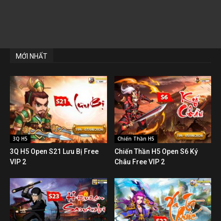
MỚI NHẤT
3Q H5
Chiến Thần H5
3Q H5 Open S21 Lưu Bị Free
Chiến Thần H5 Open S6 Ký
VIP 2
Châu Free VIP 2