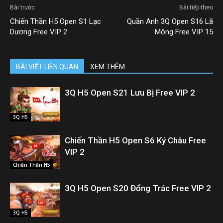
Bài trước
Bài tiếp theo
Chiến Thần H5 Open S1 Lạc
Quần Anh 3Q Open S16 Lã
Dương Free VIP 2
Mông Free VIP 15
BÀI VIẾT LIÊN QUAN
XEM THÊM
3Q H5 Open S21 Lưu Bị Free VIP 2
3Q H5
Chiến Thần H5 Open S6 Ký Châu Free
VIP 2
Chiến Thần H5
3Q H5 Open S20 Đổng Trác Free VIP 2
3Q H5