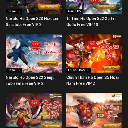
Game H5
Game H5
Naruto H5 Open S23 Hizuzen
Tu Tiên H5 Open S22 Xa Trì
Sarutobi Free VIP 2
Quốc Free VIP 10
Game H5
Chiến Thần H5
Naruto H5 Open S22 Senju
Chiến Thần H5 Open S5 Hoài
Tobirama Free VIP 2
Nam Free VIP 2