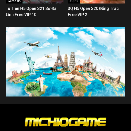
Game H5
3Q H5
Tu Tiên H5 Open S21 Sư Đà
3Q H5 Open S20 Đổng Trác
Lĩnh Free VIP 10
Free VIP 2