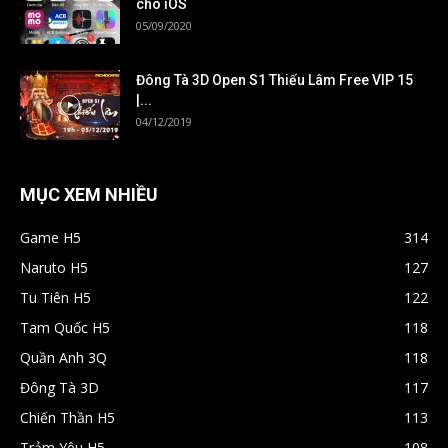
cho iOS
05/09/2020
Đông Tà 3D Open S1 Thiếu Lâm Free VIP 15
|...
04/12/2019
MỤC XEM NHIỀU
Game H5
314
Naruto H5
127
Tu Tiên H5
122
Tam Quốc H5
118
Quần Anh 3Q
118
Đông Tà 3D
117
Chiến Thần H5
113
Trảm Yêu H5
108