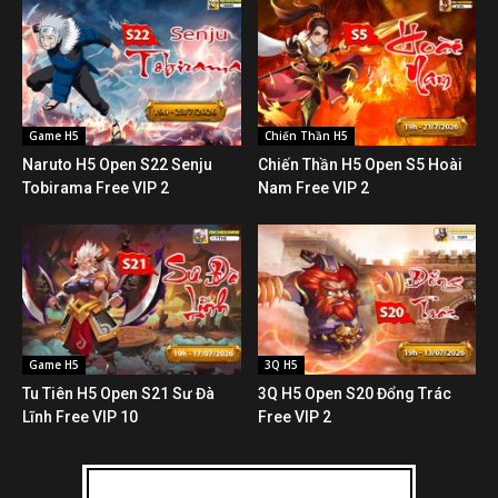
Game H5
Chiến Thần H5
Naruto H5 Open S22 Senju
Chiến Thần H5 Open S5 Hoài
Tobirama Free VIP 2
Nam Free VIP 2
Game H5
3Q H5
Tu Tiên H5 Open S21 Sư Đà
3Q H5 Open S20 Đổng Trác
Lĩnh Free VIP 10
Free VIP 2