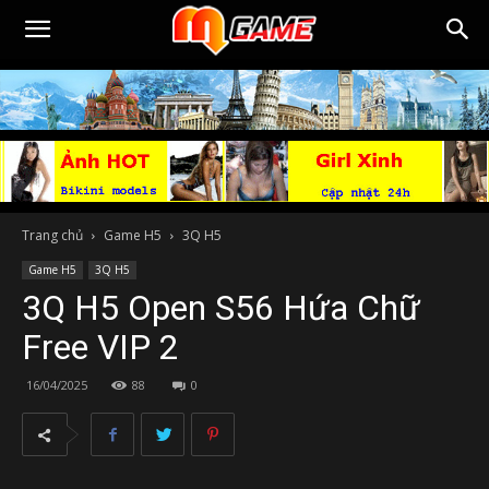
Trang chủ
Game H5
3Q H5
Game H5
3Q H5
3Q H5 Open S56 Hứa Chữ
Free VIP 2
16/04/2025
88
0