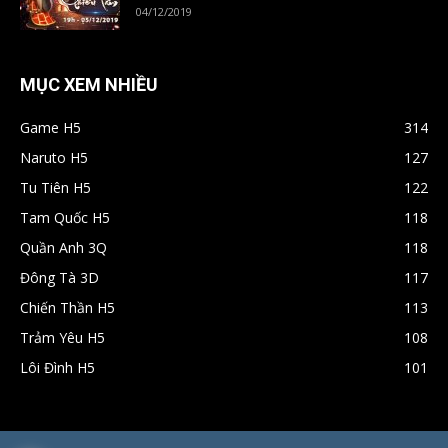
04/12/2019
MỤC XEM NHIỀU
Game H5
314
Naruto H5
127
Tu Tiên H5
122
Tam Quốc H5
118
Quần Anh 3Q
118
Đông Tà 3D
117
Chiến Thần H5
113
Trảm Yêu H5
108
Lôi Đình H5
101