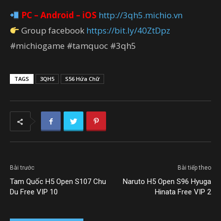
PC – Android – iOS
http://3qh5.michio.vn
Group facebook
https://bit.ly/40ZtDpz
#michiogame #tamquoc #3qh5
TAGS
3QH5
S56 Hứa Chữ
Bài trước
Bài tiếp theo
Tam Quốc H5 Open S107 Chu
Naruto H5 Open S96 Hyuga
Du Free VIP 10
Hinata Free VIP 2