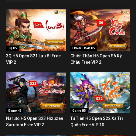
3Q H5
Chiến Thần H5
3Q H5 Open S21 Lưu Bị Free
Chiến Thần H5 Open S6 Ký
VIP 2
Châu Free VIP 2
Game H5
Game H5
Naruto H5 Open S23 Hizuzen
Tu Tiên H5 Open S22 Xa Trì
Sarutobi Free VIP 2
Quốc Free VIP 10