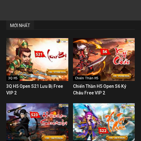
MỚI NHẤT
3Q H5
Chiến Thần H5
3Q H5 Open S21 Lưu Bị Free
Chiến Thần H5 Open S6 Ký
VIP 2
Châu Free VIP 2