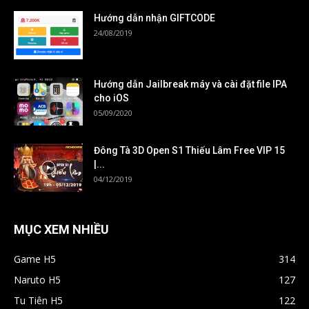
Hướng dẫn nhận GIFTCODE
24/08/2019
Hướng dẫn Jailbreak máy và cài đặt file IPA
cho iOS
05/09/2020
Đông Tà 3D Open S1 Thiếu Lâm Free VIP 15
|...
04/12/2019
MỤC XEM NHIỀU
Game H5
314
Naruto H5
127
Tu Tiên H5
122