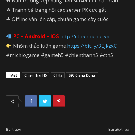
☘ Đấu trường xếp hạng liên Server cực hấp dẫn
☘ Tranh bá bang hội các server PK cực gắt
☘ Offline vẫn lên cấp, chuẩn game cày cuốc
PC – Android – iOS
http://cth5.michio.vn
Nhóm thảo luận game
https://bit.ly/3EJkzxC
#michiogame #gameh5 #chienthanh5 #cth5
TAGS
ChienThanH5
CTH5
S93 Giang Đông
Bài trước
Bài tiếp theo