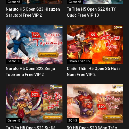
Game H5
Game H5
Naruto H5 Open S23 Hizuzen
Tu Tiên H5 Open S22 Xa Trì
Sarutobi Free VIP 2
Quốc Free VIP 10
Game H5
Chiến Thần H5
Naruto H5 Open S22 Senju
Chiến Thần H5 Open S5 Hoài
Tobirama Free VIP 2
Nam Free VIP 2
Game H5
3Q H5
Tu Tiên H5 Open S21 Sư Đà
3Q H5 Open S20 Đổng Trác