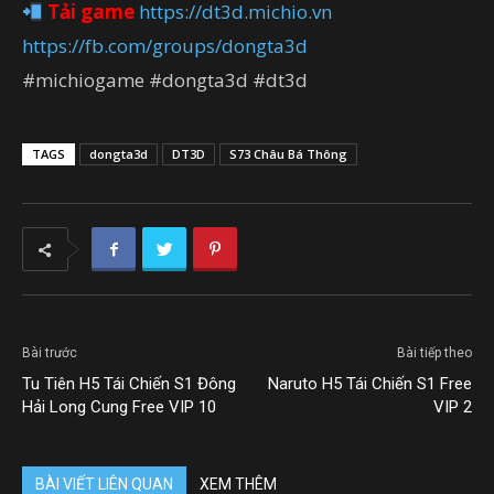
Tải game
https://dt3d.michio.vn
https://fb.com/groups/dongta3d
#michiogame #dongta3d #dt3d
TAGS
dongta3d
DT3D
S73 Châu Bá Thông
Bài trước
Bài tiếp theo
Tu Tiên H5 Tái Chiến S1 Đông
Naruto H5 Tái Chiến S1 Free
Hải Long Cung Free VIP 10
VIP 2
BÀI VIẾT LIÊN QUAN
XEM THÊM