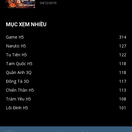
04/12/2019
MỤC XEM NHIỀU
Game H5
314
Naruto H5
127
Tu Tiên H5
122
Tam Quốc H5
118
Quần Anh 3Q
118
Đông Tà 3D
117
Chiến Thần H5
113
Trảm Yêu H5
108
Lôi Đình H5
101