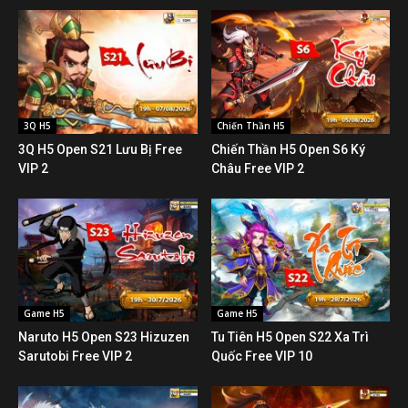
3Q H5
Chiến Thần H5
3Q H5 Open S21 Lưu Bị Free
Chiến Thần H5 Open S6 Ký
VIP 2
Châu Free VIP 2
Game H5
Game H5
Naruto H5 Open S23 Hizuzen
Tu Tiên H5 Open S22 Xa Trì
Sarutobi Free VIP 2
Quốc Free VIP 10