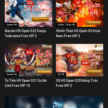
Game H5
Chiến Thần H5
Naruto H5 Open S22 Senju
Chiến Thần H5 Open S5 Hoài
Tobirama Free VIP 2
Nam Free VIP 2
Game H5
3Q H5
Tu Tiên H5 Open S21 Sư Đà
3Q H5 Open S20 Đổng Trác
Lĩnh Free VIP 10
Free VIP 2