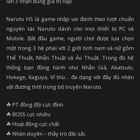
lần 3 nhận đúng giá trị nạp
Naruto H5 là game nhập vai đánh theo lượt chuẩn
nguyên tác Naruto dành cho mọi thiết bị PC và
Mobile. Bắt đầu game, người chơi được lựa chọn
một trong 3 hệ phái với 2 giới tính nam và nữ gồm
Thể Thuật, Nhẫn Thuật và Ảo Thuật. Trong đó hệ
thống bạn đồng hành như Nhẫn Giả, Akatsuki,
Hokage, Kaguya, Vĩ thú… đa dạng với đầy đủ nhân
vật đương thời trong bộ truyện Naruto.
☘ PT đồng đội cực đỉnh
☘ BOSS cực nhiều
☘ Hoạt động cực chất
☘ Nhân duyên – thầy trò đặc sắc