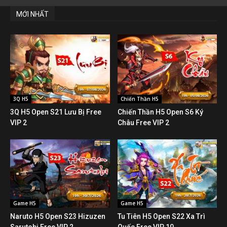
MỚI NHẤT
3Q H5
Chiến Thần H5
3Q H5 Open S21 Lưu Bị Free
Chiến Thần H5 Open S6 Ký
VIP 2
Châu Free VIP 2
Game H5
Game H5
Naruto H5 Open S23 Hizuzen
Tu Tiên H5 Open S22 Xa Trì
Sarutobi Free VIP 2
Quốc Free VIP 10