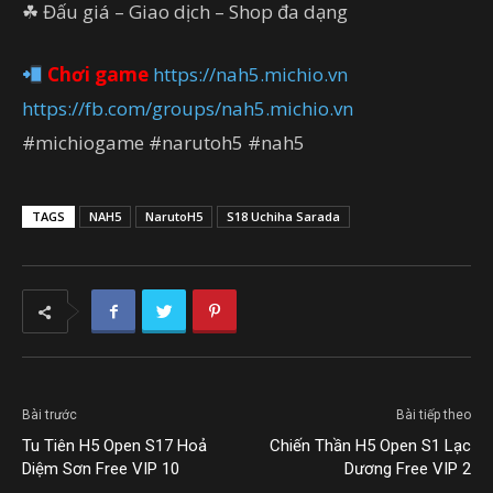
☘ Đấu giá – Giao dịch – Shop đa dạng
Chơi game
https://nah5.michio.vn
https://fb.com/groups/nah5.michio.vn
#michiogame #narutoh5 #nah5
TAGS
NAH5
NarutoH5
S18 Uchiha Sarada
Bài trước
Bài tiếp theo
Tu Tiên H5 Open S17 Hoả
Chiến Thần H5 Open S1 Lạc
Diệm Sơn Free VIP 10
Dương Free VIP 2