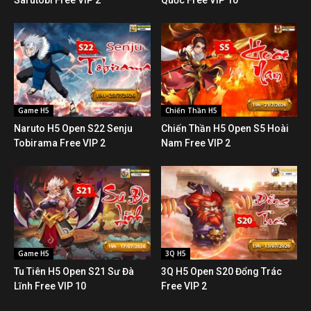
Game H5
Chiến Thần H5
Naruto H5 Open S22 Senju
Chiến Thần H5 Open S5 Hoài
Tobirama Free VIP 2
Nam Free VIP 2
Game H5
3Q H5
Tu Tiên H5 Open S21 Sư Đà
3Q H5 Open S20 Đổng Trác
Lĩnh Free VIP 10
Free VIP 2