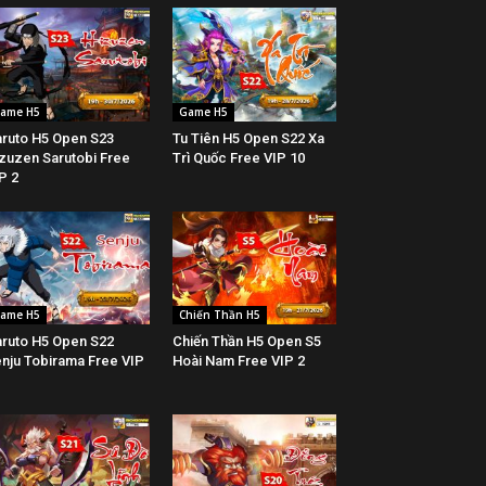
ame H5
Game H5
ruto H5 Open S23
Tu Tiên H5 Open S22 Xa
zuzen Sarutobi Free
Trì Quốc Free VIP 10
P 2
ame H5
Chiến Thần H5
ruto H5 Open S22
Chiến Thần H5 Open S5
nju Tobirama Free VIP
Hoài Nam Free VIP 2