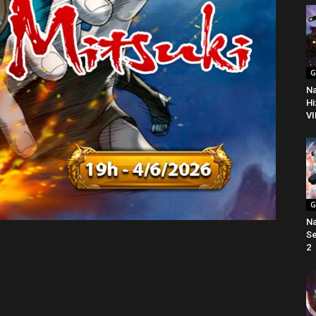
G
Na
Hi
VI
G
Na
Se
2