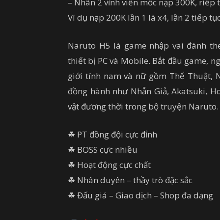
– Nhân 2 vĩnh viễn mốc nạp 300K, riếp 
Ví dụ nạp 200K lần 1 là x4, lần 2 tiếp t
Naruto H5 là game nhập vai đánh th
thiết bị PC và Mobile. Bắt đầu game, n
giới tính nam và nữ gồm Thể Thuật, 
đồng hành như Nhẫn Giả, Akatsuki, Ho
vật đương thời trong bộ truyện Naruto.
☘ PT đồng đội cực đỉnh
☘ BOSS cực nhiều
☘ Hoạt động cực chất
☘ Nhân duyên – thầy trò đặc sắc
☘ Đấu giá – Giao dịch – Shop đa dạng