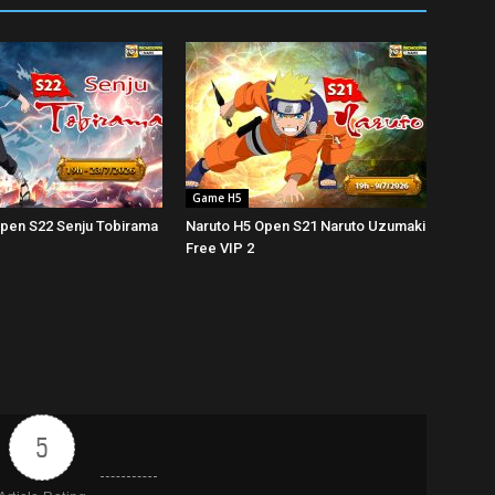
Game H5
Open S22 Senju Tobirama
Naruto H5 Open S21 Naruto Uzumaki
Free VIP 2
5