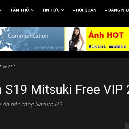
TÂN THỦ
TIN TỨC
» HỘI QUÁN
» ĐĂNG NH
Free VIP 2
 S19 Mitsuki Free VIP 
 đa nền tảng Naruto H5