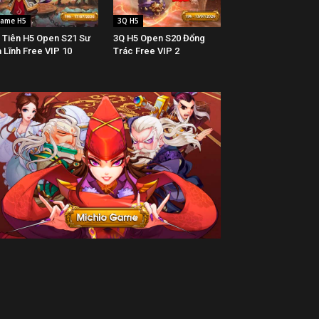
ame H5
3Q H5
 Tiên H5 Open S21 Sư
3Q H5 Open S20 Đổng
 Lĩnh Free VIP 10
Trác Free VIP 2