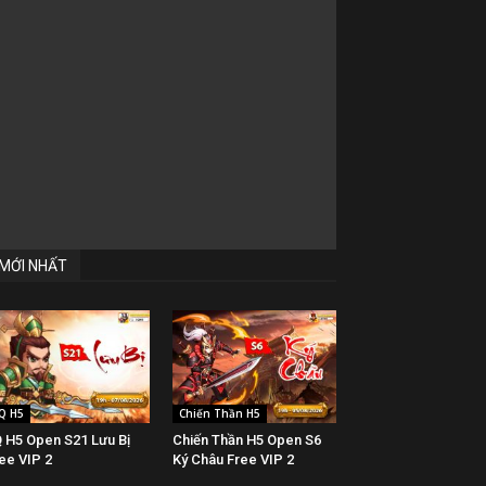
MỚI NHẤT
Q H5
Chiến Thần H5
 H5 Open S21 Lưu Bị
Chiến Thần H5 Open S6
ee VIP 2
Ký Châu Free VIP 2