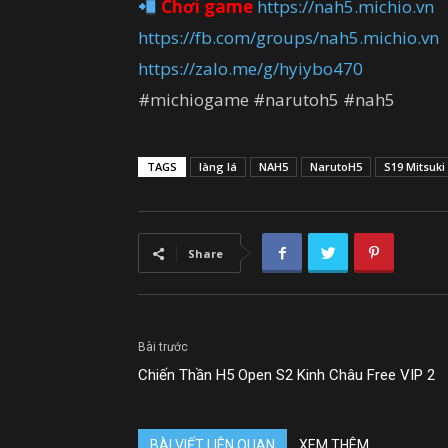
Chơi game
https://nah5.michio.vn
https://fb.com/groups/nah5.michio.vn
https://zalo.me/g/hyiybo470
#michiogame #narutoh5 #nah5
TAGS
làng lá
NAH5
NarutoH5
S19 Mitsuki
Share
Bài trước
Chiến Thần H5 Open S2 Kinh Châu Free VIP 2
BÀI VIẾT LIÊN QUAN
XEM THÊM