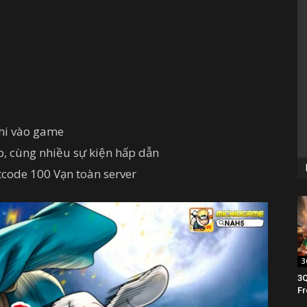
khi vào game
fb, cùng nhiều sự kiện hấp dẫn
iftcode 100 Vạn toàn server
3
3Q
Fr