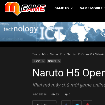
Michio
GAME H5
GAME MOBILE
Game
Trang chủ
Game H5
Naruto H5 Open S19 Mitsuki 
Game H5
Naruto H5
Naruto H5 Open
Khai mở máy chủ mới game online
03/06/2026
33
0