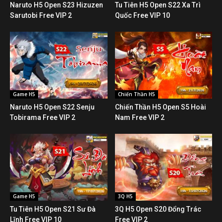
Naruto H5 Open S23 Hizuzen
Tu Tiên H5 Open S22 Xa Trì
Sarutobi Free VIP 2
Quốc Free VIP 10
Game H5
Chiến Thần H5
Naruto H5 Open S22 Senju
Chiến Thần H5 Open S5 Hoài
Tobirama Free VIP 2
Nam Free VIP 2
Game H5
3Q H5
Tu Tiên H5 Open S21 Sư Đà
3Q H5 Open S20 Đổng Trác
Lĩnh Free VIP 10
Free VIP 2