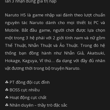
lần 3 nhận đúng giá trị nạp
Naruto H5 là game nhập vai đánh theo lượt chuẩn
nguyên tác Naruto dành cho mọi thiết bị PC và
Mobile. Bắt đầu game, người chơi được lựa chọn
một trong 3 hệ phái với 2 giới tính nam và nữ gồm
Thể Thuật, Nhẫn Thuật và Ảo Thuật. Trong đó hệ
thống bạn đồng hành như Nhẫn Giả, Akatsuki,
Hokage, Kaguya, Vĩ thú… đa dạng với đầy đủ nhân
vật đương thời trong bộ truyện Naruto.
☘ PT đồng đội cực đỉnh
☘ BOSS cực nhiều
☘ Hoạt động cực chất
☘ Nhân duyên – thầy trò đặc sắc