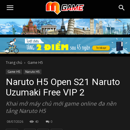
Trang chủ
Game H5
Game H5
Naruto H5
Naruto H5 Open S21 Naruto
Uzumaki Free VIP 2
Khai mở máy chủ mới game online đa nền
tảng Naruto H5
08/07/2026
40
0