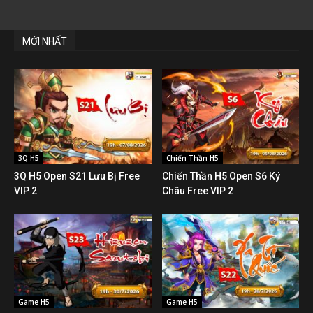
MỚI NHẤT
3Q H5
Chiến Thần H5
3Q H5 Open S21 Lưu Bị Free
Chiến Thần H5 Open S6 Ký
VIP 2
Châu Free VIP 2
Game H5
Game H5