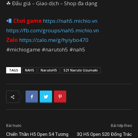
☘ Đấu giá – Giao dịch – Shop đa dạng
Chơi game
https://nah5.michio.vn
https://fb.com/groups/nah5.michio.vn
Zalo
https://zalo.me/g/hyiybo470
#michiogame #narutoh5 #nah5
TAGS
NAH5
NarutoH5
S21 Naruto Uzumaki
Bài trước
Bài tiếp theo
Chiến Thần H5 Open S4 Tương
3Q H5 Open S20 Đổng Trác