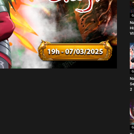
G
Na
Hi
VI
G
Na
Se
2
G