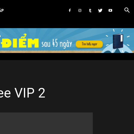
ẬP
ee VIP 2