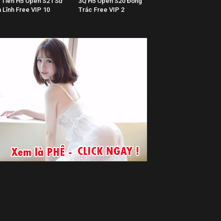
 Tiên H5 Open S21 Sư
3Q H5 Open S20 Đổng
 Lĩnh Free VIP 10
Trác Free VIP 2