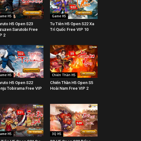
ame H5
Game H5
ruto H5 Open S23
Tu Tiên H5 Open S22 Xa
zuzen Sarutobi Free
Trì Quốc Free VIP 10
P 2
ame H5
Chiến Thần H5
ruto H5 Open S22
Chiến Thần H5 Open S5
nju Tobirama Free VIP
Hoài Nam Free VIP 2
ame H5
3Q H5