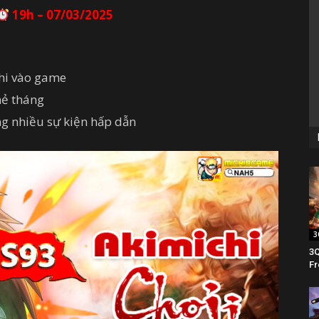
19h – 07/03/2025
khi vào game
hẻ tháng
ng nhiều sự kiện hấp dẫn
3
3Q
Fr