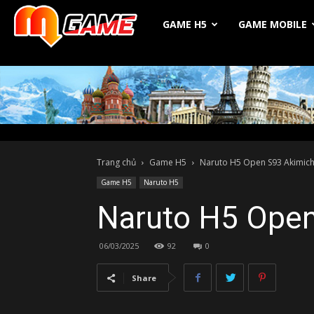
Michio
GAME H5
GAME MOBILE
Game
Trang chủ
Game H5
Naruto H5 Open S93 Akimichi
Game H5
Naruto H5
Naruto H5 Open
06/03/2025
92
0
Share