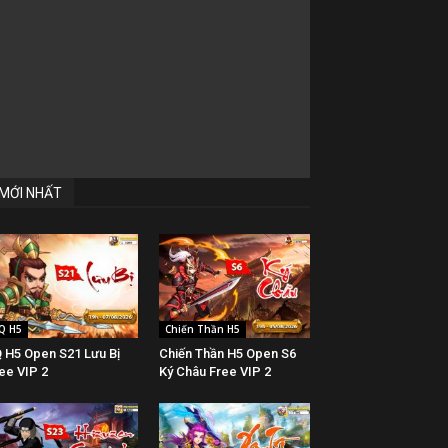
MỚI NHẤT
Q H5
Chiến Thần H5
 H5 Open S21 Lưu Bị
Chiến Thần H5 Open S6
ee VIP 2
Ký Châu Free VIP 2