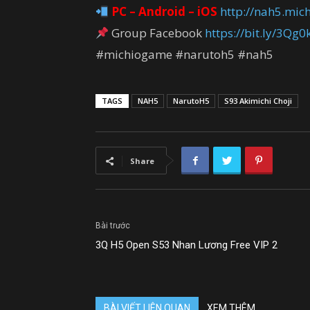
PC – Android – iOS
http://nah5.mich
Group Facebook
https://bit.ly/3Qg0
#michiogame #narutoh5 #nah5
TAGS
NAH5
NarutoH5
S93 Akimichi Choji
Share
Bài trước
3Q H5 Open S53 Nhan Lương Free VIP 2
BÀI VIẾT LIÊN QUAN
XEM THÊM