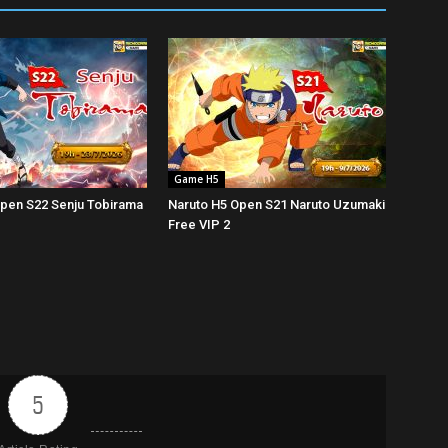
Game H5
Open S22 Senju Tobirama
Naruto H5 Open S21 Naruto Uzumaki
Free VIP 2
5