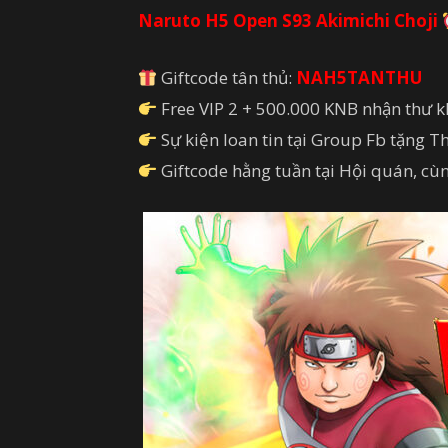
Naruto H5 Open S93 Akimichi Choji
Giftcode tân thủ:
NAH5TANTHU
Free VIP 2 + 500.000 KNB nhận thư 
Sự kiện loan tin tại Group Fb tặng T
Giftcode hằng tuần tại Hội quán, cù