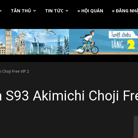
TÂN THỦ
TIN TỨC
» HỘI QUÁN
» ĐĂNG NH
 Choji Free VIP 2
 S93 Akimichi Choji Fr