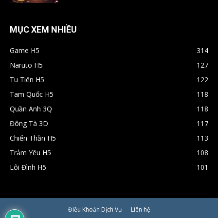
MỤC XEM NHIỀU
Game H5
314
Naruto H5
127
Tu Tiên H5
122
Tam Quốc H5
118
Quần Anh 3Q
118
Đông Tà 3D
117
Chiến Thần H5
113
Trảm Yêu H5
108
Lôi Đình H5
101
Điều Khoản Dịch Vụ
Liên hệ