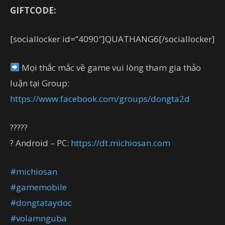
GIFTCODE:
[sociallocker id=”4090″]QUATHANG6[/sociallocker]
Mọi thắc mắc về game vui lòng tham gia thảo
luận tại Group:
https://www.facebook.com/groups/dongta2d
?
?
?
?
?
?
Android – PC:
https://dt.michiosan.com
#
michiosan
#
gamemobile
#
dongtataydoc
#
volamnguba