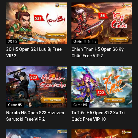
3Q H5
Chiến Thần H5
3Q H5 Open S21 Lưu Bị Free
Chiến Thần H5 Open S6 Ký
VIP 2
Châu Free VIP 2
Game H5
Game H5
Naruto H5 Open S23 Hizuzen
Tu Tiên H5 Open S22 Xa Trì
Sarutobi Free VIP 2
Quốc Free VIP 10