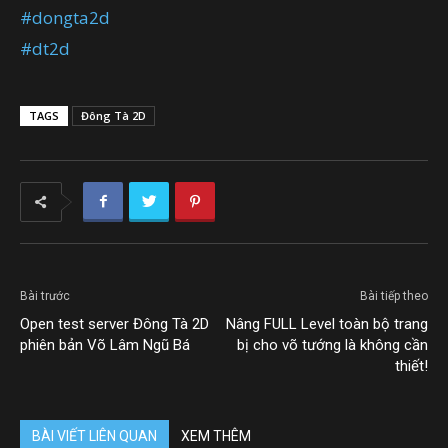
#
dongta2d
#
dt2d
TAGS
Đông Tà 2D
Bài trước
Bài tiếp theo
Open test server Đông Tà 2D
Nâng FULL Level toàn bộ trang
phiên bản Võ Lâm Ngũ Bá
bị cho võ tướng là không cần
thiết!
BÀI VIẾT LIÊN QUAN
XEM THÊM