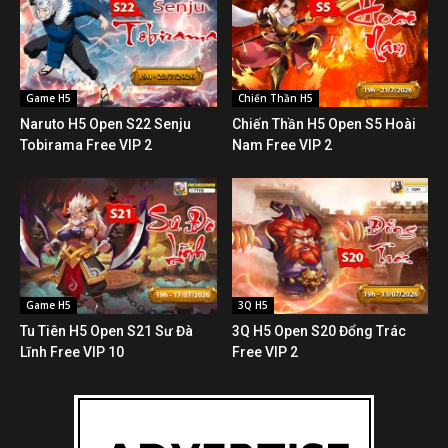
Game H5
Chiến Thần H5
Naruto H5 Open S22 Senju
Chiến Thần H5 Open S5 Hoài
Tobirama Free VIP 2
Nam Free VIP 2
Game H5
3Q H5
Tu Tiên H5 Open S21 Sư Đà
3Q H5 Open S20 Đổng Trác
Lĩnh Free VIP 10
Free VIP 2