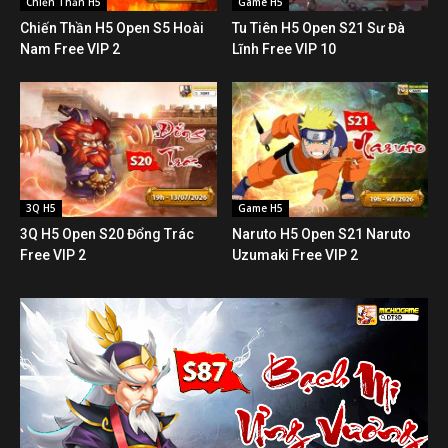
Chiến Thần H5
Game H5
Chiến Thần H5 Open S5 Hoài
Tu Tiên H5 Open S21 Sư Đà
Nam Free VIP 2
Lĩnh Free VIP 10
3Q H5
Game H5
3Q H5 Open S20 Đổng Trác
Naruto H5 Open S21 Naruto
Free VIP 2
Uzumaki Free VIP 2