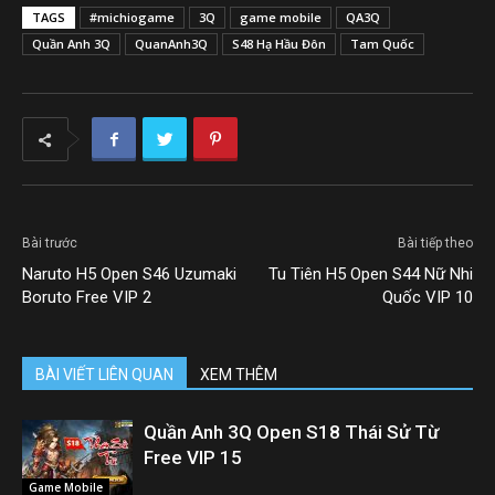
TAGS
#michiogame
3Q
game mobile
QA3Q
Quần Anh 3Q
QuanAnh3Q
S48 Hạ Hầu Đôn
Tam Quốc
Bài trước
Bài tiếp theo
Naruto H5 Open S46 Uzumaki
Tu Tiên H5 Open S44 Nữ Nhi
Boruto Free VIP 2
Quốc VIP 10
BÀI VIẾT LIÊN QUAN
XEM THÊM
Quần Anh 3Q Open S18 Thái Sử Từ
Free VIP 15
Game Mobile