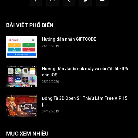
BÀI VIẾT PHỔ BIẾN
Hướng dẫn nhận GIFTCODE
24/08/2019
Hướng dẫn Jailbreak máy và cài đặt file IPA
cho iOS
05/09/2020
Đông Tà 3D Open S1 Thiếu Lâm Free VIP 15
|...
04/12/2019
MỤC XEM NHIỀU