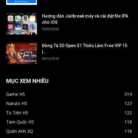
Hướng dẫn Jailbreak máy và cài đặt file IPA
cho iOS
05/09/2020
Đông Tà 3D Open S1 Thiếu Lâm Free VIP 15
|...
04/12/2019
MỤC XEM NHIỀU
Game H5
314
Naruto H5
127
Tu Tiên H5
122
Tam Quốc H5
118
Quần Anh 3Q
118