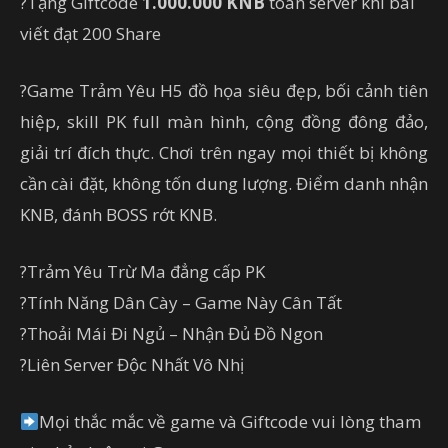
?Tặng Giftcode
1.000.000 KNB
toàn server khi bài
viết đạt 200 Share
?Game Trảm Yêu H5 đồ họa siêu đẹp, bối cảnh tiên
hiệp, skill PK full màn hình, cộng đồng đông đảo,
giải trí đích thực. Chơi trên ngay mọi thiết bị không
cần cài đặt, không tốn dung lượng. Điểm danh nhận
KNB, đánh BOSS rớt KNB.
?Trảm Yêu Trừ Ma đẳng cấp PK
?Tính Năng Dân Cày – Game Này Cân Tất
?Thoải Mái Đi Ngủ – Nhận Đủ Đồ Ngon
?Liên Server Độc Nhất Vô Nhị
Mọi thắc mắc về game và Giftcode vui lòng tham