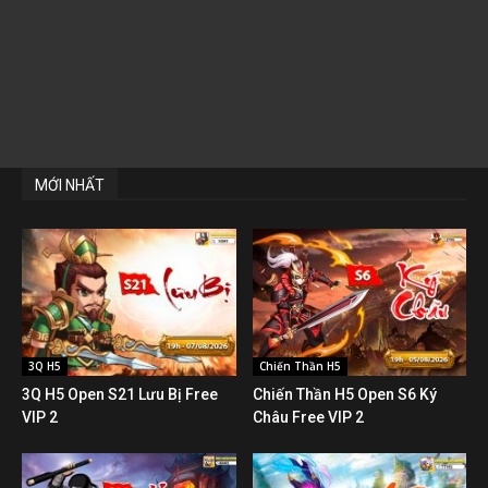
MỚI NHẤT
3Q H5
Chiến Thần H5
3Q H5 Open S21 Lưu Bị Free
Chiến Thần H5 Open S6 Ký
VIP 2
Châu Free VIP 2