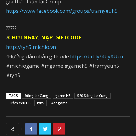
gia thảo luận tại Group
https://www.facebook.com/groups/tramyeuh5
?????
?
CHƠI NGAY, NẠP, GIFTCODE
http://tyh5.michio.vn
?Hướng dẫn nhận giftcode
https://bit.ly/4byXUzn
#michiogame #mgame #gameh5 #tramyeuh5
#tyh5
TAGS
Đồng Lư Cung
game H5
S20 Đồng Lư Cung
Trảm Yêu H5
tyh5
webgame