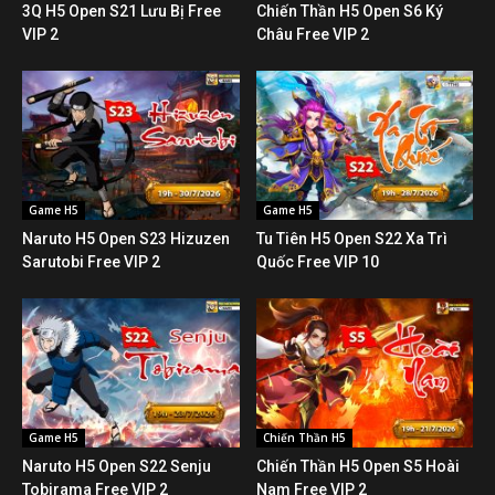
3Q H5 Open S21 Lưu Bị Free
Chiến Thần H5 Open S6 Ký
VIP 2
Châu Free VIP 2
Game H5
Game H5
Naruto H5 Open S23 Hizuzen
Tu Tiên H5 Open S22 Xa Trì
Sarutobi Free VIP 2
Quốc Free VIP 10
Game H5
Chiến Thần H5
Naruto H5 Open S22 Senju
Chiến Thần H5 Open S5 Hoài
Tobirama Free VIP 2
Nam Free VIP 2