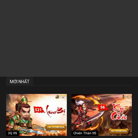
MỚI NHẤT
3Q H5
Chiến Thần H5