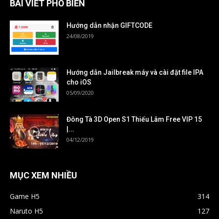
BÀI VIẾT PHỔ BIẾN
Hướng dẫn nhận GIFTCODE
24/08/2019
Hướng dẫn Jailbreak máy và cài đặt file IPA
cho iOS
05/09/2020
Đông Tà 3D Open S1 Thiếu Lâm Free VIP 15
|...
04/12/2019
MỤC XEM NHIỀU
Game H5
314
Naruto H5
127