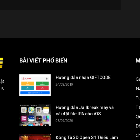
BÀI VIẾT PHỔ BIẾN
M
Hướng dẫn nhận GIFTCODE
G
ật
24/08/2019
óa,
N
T
T
Hướng dẫn Jailbreak máy và
cài đặt file IPA cho iOS
Q
05/09/2020
Đ
C
Đông Tà 3D Open S1 Thiếu Lâm