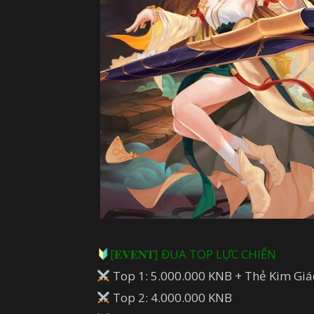
[𝐄𝐕𝐄𝐍𝐓] ĐUA TOP LỰC CHIẾN
Top 1: 5.000.000 KNB + Thẻ Kim Giá
Top 2: 4.000.000 KNB