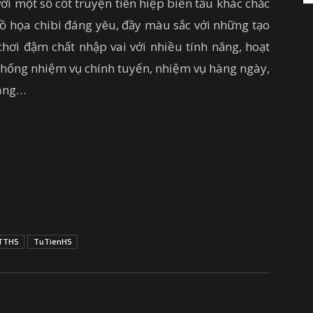
ới một số cốt truyện tiên hiệp biến tấu khác chắc
Đồ họa chibi đáng yêu, đầy màu sắc với những tạo
chơi đậm chất nhập vai với nhiều tính năng, hoạt
 thống nhiệm vụ chính tuyến, nhiệm vụ hàng ngày,
rang…
TTH5
TuTienH5