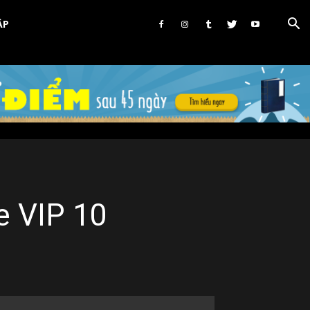
ẬP
e VIP 10