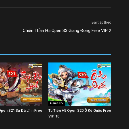
Bài tiếp theo
Chiến Thần H5 Open S3 Giang Đông Free VIP 2
Game H5
Open S21 Sư Đà Lĩnh Free
Tu Tiên H5 Open S20 Ô Kê Quốc Free
VIP 10