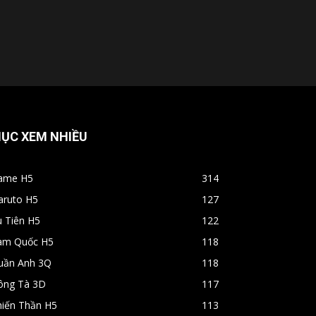
ỤC XEM NHIỀU
ame H5
314
aruto H5
127
u Tiên H5
122
am Quốc H5
118
uần Anh 3Q
118
ông Tà 3D
117
hiến Thần H5
113