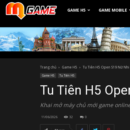
Michio
GAME H5
GAME MOBILE
Game
Trang chủ
Game H5
Tu Tiên H5 Open S19 Nữ Nhi 
Game H5
Tu Tiên H5
Tu Tiên H5 Ope
Khai mở máy chủ mới game online
11/06/2026
32
0