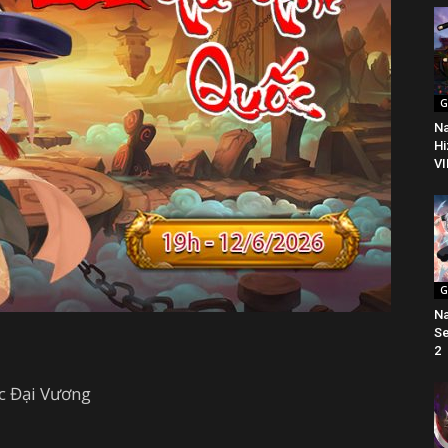
G
Na
Hi
VI
G
Na
Se
2
c Đại Vương