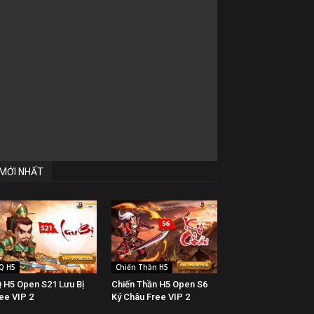
MỚI NHẤT
Q H5
Chiến Thần H5
 H5 Open S21 Lưu Bị
Chiến Thần H5 Open S6
ee VIP 2
Ký Châu Free VIP 2