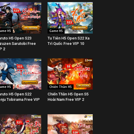
ame H5
Game H5
ruto H5 Open S23
Tu Tiên H5 Open S22 Xa
zuzen Sarutobi Free
Trì Quốc Free VIP 10
P 2
ame H5
Chiến Thần H5
ruto H5 Open S22
Chiến Thần H5 Open S5
nju Tobirama Free VIP
Hoài Nam Free VIP 2