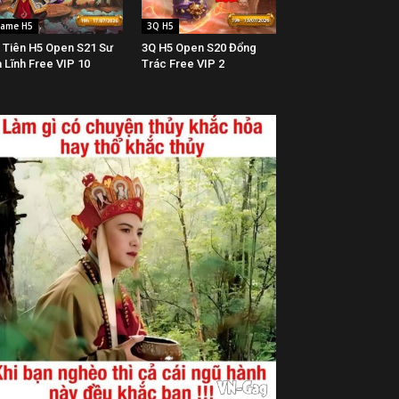
ame H5
3Q H5
 Tiên H5 Open S21 Sư
3Q H5 Open S20 Đổng
 Lĩnh Free VIP 10
Trác Free VIP 2