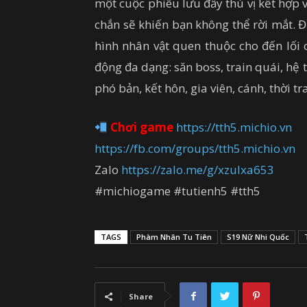
một cuộc phiêu lưu đầy thú vị kết hợp v
chắn sẽ khiến bạn không thể rời mắt. 
hình nhân vật quen thuộc cho đến lối 
động đa dạng: săn boss, train quái, hệ
phó bản, kết hôn, gia viên, cánh, thời t
Chơi game
https://tth5.michio.vn
https://fb.com/groups/tth5.michio.vn
Zalo
https://zalo.me/g/xzulxa653
#michiogame #tutienh5 #tth5
TAGS
Phàm Nhân Tu Tiên
S19 Nữ Nhi Quốc
Share