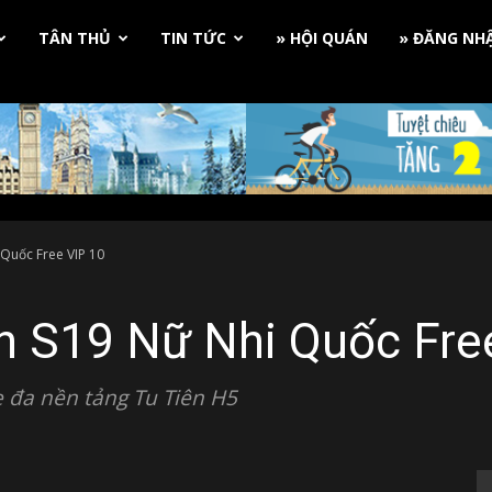
TÂN THỦ
TIN TỨC
» HỘI QUÁN
» ĐĂNG NH
Quốc Free VIP 10
n S19 Nữ Nhi Quốc Fre
 đa nền tảng Tu Tiên H5