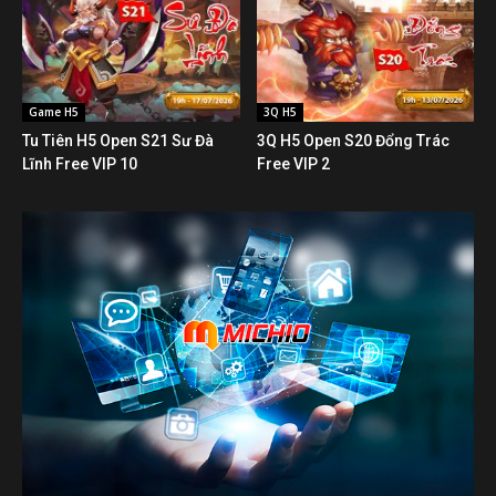
Game H5
3Q H5
Tu Tiên H5 Open S21 Sư Đà
3Q H5 Open S20 Đổng Trác
Lĩnh Free VIP 10
Free VIP 2