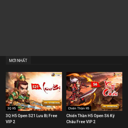
MỚI NHẤT
3Q H5
Chiến Thần H5
3Q H5 Open S21 Lưu Bị Free
Chiến Thần H5 Open S6 Ký
VIP 2
Châu Free VIP 2