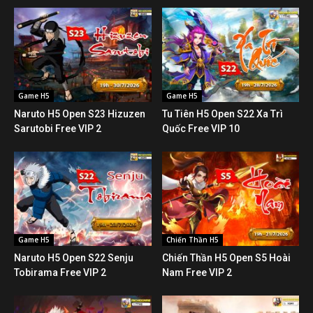
Game H5
Game H5
Naruto H5 Open S23 Hizuzen
Tu Tiên H5 Open S22 Xa Trì
Sarutobi Free VIP 2
Quốc Free VIP 10
Game H5
Chiến Thần H5
Naruto H5 Open S22 Senju
Chiến Thần H5 Open S5 Hoài
Tobirama Free VIP 2
Nam Free VIP 2