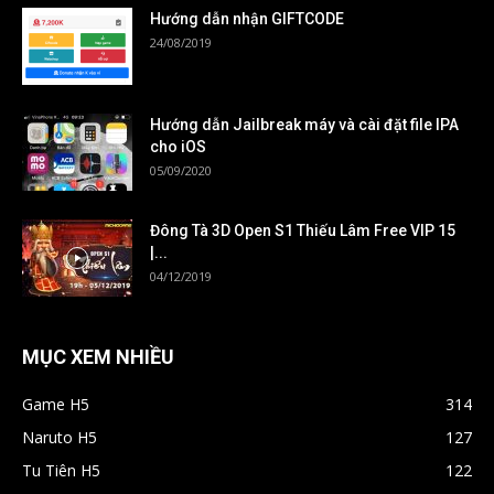
Hướng dẫn nhận GIFTCODE
24/08/2019
Hướng dẫn Jailbreak máy và cài đặt file IPA
cho iOS
05/09/2020
Đông Tà 3D Open S1 Thiếu Lâm Free VIP 15
|...
04/12/2019
MỤC XEM NHIỀU
Game H5
314
Naruto H5
127
Tu Tiên H5
122