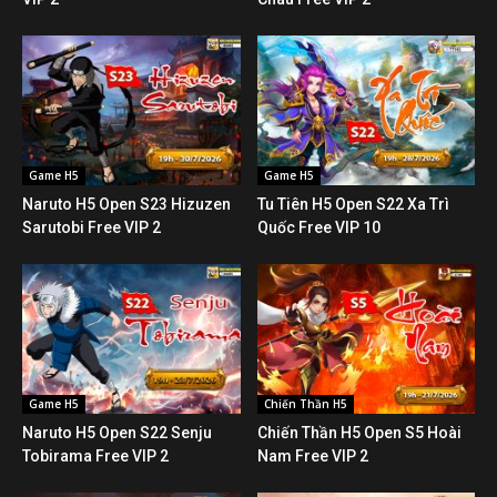
Game H5
Game H5
Naruto H5 Open S23 Hizuzen
Tu Tiên H5 Open S22 Xa Trì
Sarutobi Free VIP 2
Quốc Free VIP 10
Game H5
Chiến Thần H5
Naruto H5 Open S22 Senju
Chiến Thần H5 Open S5 Hoài
Tobirama Free VIP 2
Nam Free VIP 2