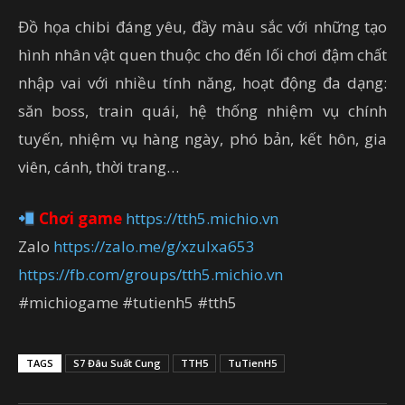
Đồ họa chibi đáng yêu, đầy màu sắc với những tạo
hình nhân vật quen thuộc cho đến lối chơi đậm chất
nhập vai với nhiều tính năng, hoạt động đa dạng:
săn boss, train quái, hệ thống nhiệm vụ chính
tuyến, nhiệm vụ hàng ngày, phó bản, kết hôn, gia
viên, cánh, thời trang…
Chơi game
https://tth5.michio.vn
Zalo
https://zalo.me/g/xzulxa653
https://fb.com/groups/tth5.michio.vn
#michiogame #tutienh5 #tth5
TAGS
S7 Đâu Suất Cung
TTH5
TuTienH5