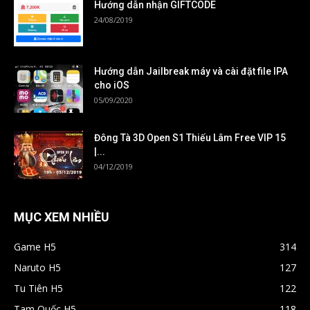
Hướng dẫn nhận GIFTCODE
24/08/2019
Hướng dẫn Jailbreak máy và cài đặt file IPA
cho iOS
05/09/2020
Đông Tà 3D Open S1 Thiếu Lâm Free VIP 15
|...
04/12/2019
MỤC XEM NHIỀU
Game H5
314
Naruto H5
127
Tu Tiên H5
122
Tam Quốc H5
118