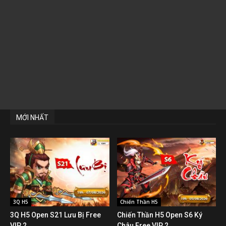
MỚI NHẤT
3Q H5
Chiến Thần H5
3Q H5 Open S21 Lưu Bị Free
Chiến Thần H5 Open S6 Ký
VIP 2
Châu Free VIP 2