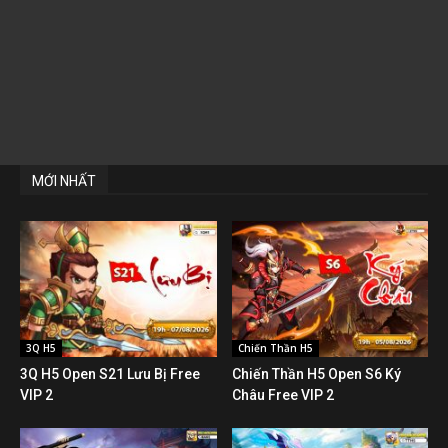
MỚI NHẤT
3Q H5
Chiến Thần H5
3Q H5 Open S21 Lưu Bị Free
Chiến Thần H5 Open S6 Ký
VIP 2
Châu Free VIP 2