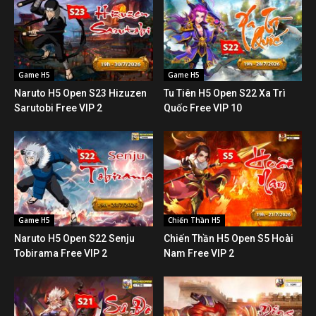
Game H5
Game H5
Naruto H5 Open S23 Hizuzen
Tu Tiên H5 Open S22 Xa Trì
Sarutobi Free VIP 2
Quốc Free VIP 10
Game H5
Chiến Thần H5
Naruto H5 Open S22 Senju
Chiến Thần H5 Open S5 Hoài
Tobirama Free VIP 2
Nam Free VIP 2