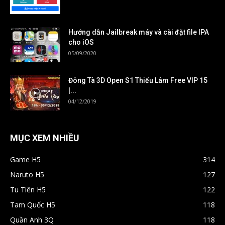
Hướng dẫn Jailbreak máy và cài đặt file IPA
cho iOS
05/09/2020
Đông Tà 3D Open S1 Thiếu Lâm Free VIP 15
|...
04/12/2019
MỤC XEM NHIỀU
Game H5
314
Naruto H5
127
Tu Tiên H5
122
Tam Quốc H5
118
Quần Anh 3Q
118