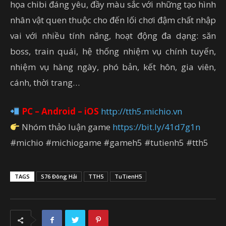
họa chibi đáng yêu, đầy màu sắc với những tạo hình
nhân vật quen thuộc cho đến lối chơi đậm chất nhập
vai với nhiều tính năng, hoạt động đa dạng: săn
boss, train quái, hệ thống nhiệm vụ chính tuyến,
nhiệm vụ hàng ngày, phó bản, kết hôn, gia viên,
cánh, thời trang…
PC – Android – iOS
http://tth5.michio.vn
Nhóm thảo luận game
https://bit.ly/41d7g1n
#michio #michiogame #gameh5 #tutienh5 #tth5
TAGS
S76 Đông Hải
TTH5
TuTienH5