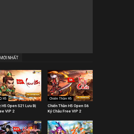
MỚI NHẤT
Q H5
Chiến Thần H5
 H5 Open S21 Lưu Bị
Chiến Thần H5 Open S6
ee VIP 2
Ký Châu Free VIP 2