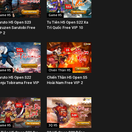
ame H5
Game H5
ruto H5 Open S23
Tu Tiên H5 Open S22 Xa
zuzen Sarutobi Free
Trì Quốc Free VIP 10
P 2
ame H5
Chiến Thần H5
ruto H5 Open S22
Chiến Thần H5 Open S5
nju Tobirama Free VIP
Hoài Nam Free VIP 2
ame H5
3Q H5