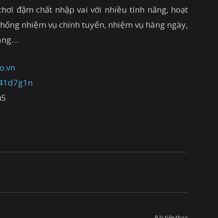
chơi đậm chất nhập vai với nhiều tính năng, hoạt
 thống nhiệm vụ chính tuyến, nhiệm vụ hàng ngày,
rang…
io.vn
y/41d7g1n
h5