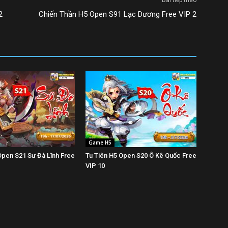
Bài tiếp theo
2
Chiến Thần H5 Open S91 Lạc Dương Free VIP 2
Game H5
Open S21 Sư Đà Lĩnh Free
Tu Tiên H5 Open S20 Ô Kê Quốc Free
VIP 10