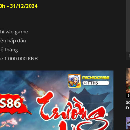
0h – 31/12/2024
khi vào game
iện hấp dẫn
hẻ tháng
ode 1.000.000 KNB
3
3Q
Fr