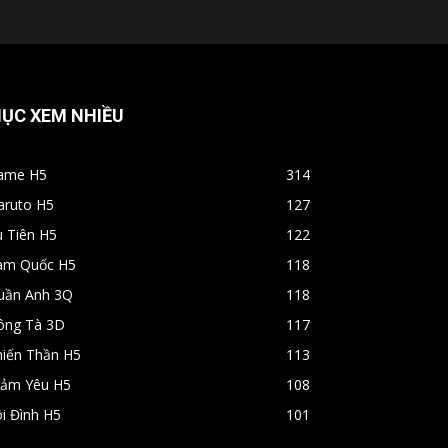
ỤC XEM NHIỀU
ame H5
314
aruto H5
127
u Tiên H5
122
am Quốc H5
118
uần Anh 3Q
118
ông Tà 3D
117
hiến Thần H5
113
rảm Yêu H5
108
i Đình H5
101