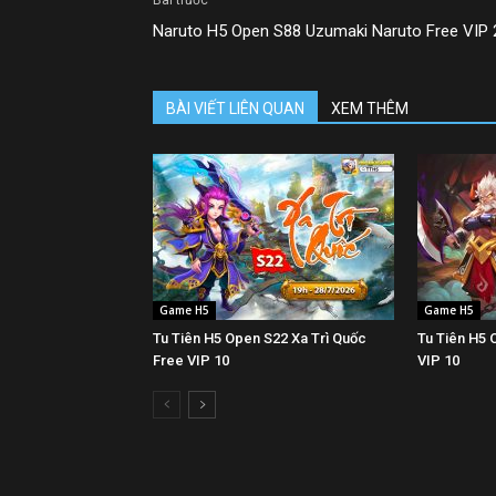
Bài trước
Naruto H5 Open S88 Uzumaki Naruto Free VIP 
BÀI VIẾT LIÊN QUAN
XEM THÊM
Game H5
Game H5
Tu Tiên H5 Open S22 Xa Trì Quốc
Tu Tiên H5 
Free VIP 10
VIP 10