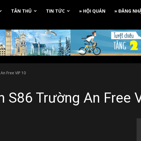
TÂN THỦ
TIN TỨC
» HỘI QUÁN
» ĐĂNG NH
An Free VIP 10
n S86 Trường An Free 