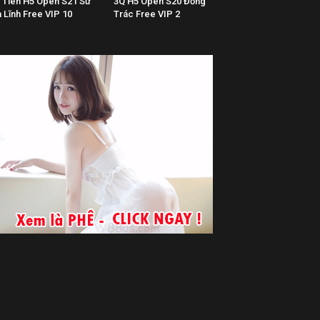
 Tiên H5 Open S21 Sư
3Q H5 Open S20 Đổng
 Lĩnh Free VIP 10
Trác Free VIP 2