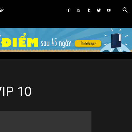
ẬP
VIP 10