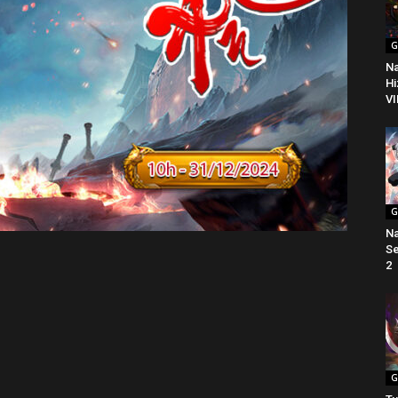
G
Na
Hi
VI
G
Na
Se
2
G