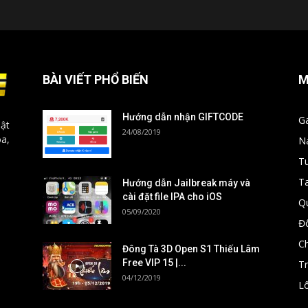
BÀI VIẾT PHỔ BIẾN
M
Hướng dẫn nhận GIFTCODE
G
ật
24/08/2019
óa,
N
T
T
Hướng dẫn Jailbreak máy và
cài đặt file IPA cho iOS
Q
05/09/2020
Đ
C
Đông Tà 3D Open S1 Thiếu Lâm
Free VIP 15 |...
T
04/12/2019
Lô