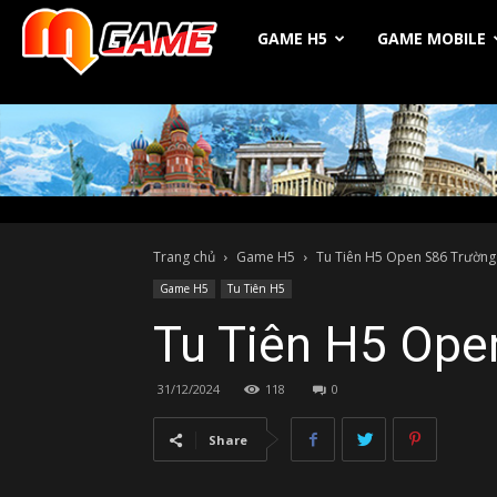
Michio
GAME H5
GAME MOBILE
Game
Trang chủ
Game H5
Tu Tiên H5 Open S86 Trường 
Game H5
Tu Tiên H5
Tu Tiên H5 Ope
31/12/2024
118
0
Share