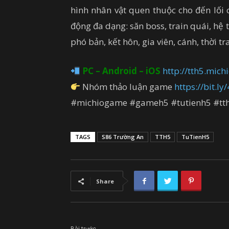
hình nhân vật quen thuộc cho đến lối 
động đa dạng: săn boss, train quái, hệ
phó bản, kết hôn, gia viên, cánh, thời t
PC – Android – iOS
http://tth5.mich
Nhóm thảo luận game
https://bit.l
#michiogame #gameh5 #tutienh5 #tt
TAGS
S86 Trường An
TTH5
TuTienH5
Share