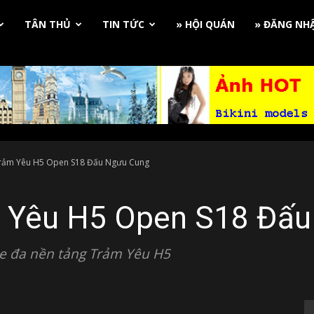
TÂN THỦ
TIN TỨC
» HỘI QUÁN
» ĐĂNG NH
ảm Yêu H5 Open S18 Đấu Ngưu Cung
Yêu H5 Open S18 Đấu
 đa nền tảng Trảm Yêu H5