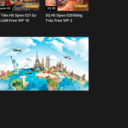
ame H5
3Q H5
 Tiên H5 Open S21 Sư
3Q H5 Open S20 Đổng
 Lĩnh Free VIP 10
Trác Free VIP 2