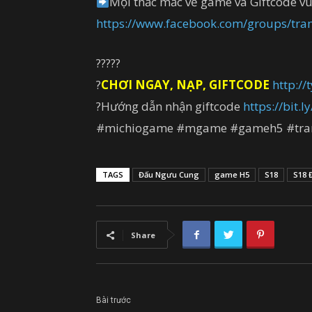
Mọi thắc mắc về game và Giftcode vu
https://www.facebook.com/groups/tr
?????
?
CHƠI NGAY, NẠP, GIFTCODE
http://
?Hướng dẫn nhận giftcode
https://bit.
#michiogame #mgame #gameh5 #tra
TAGS
Đấu Ngưu Cung
game H5
S18
S18 
Share
Bài trước