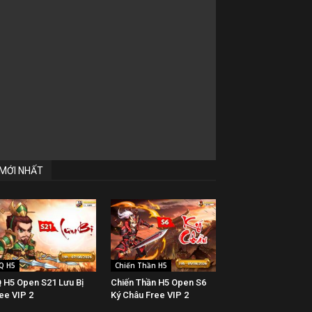
MỚI NHẤT
Q H5
Chiến Thần H5
 H5 Open S21 Lưu Bị
Chiến Thần H5 Open S6
ee VIP 2
Ký Châu Free VIP 2