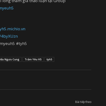
i lòng tham gia thảo luận tại Group
amyeuh5
tyh5.michio.vn
ly/4byXUzn
myeuh5 #tyh5
Đấu Ngưu Cung
Trảm Yêu H5
tyh5
Bài tiếp theo