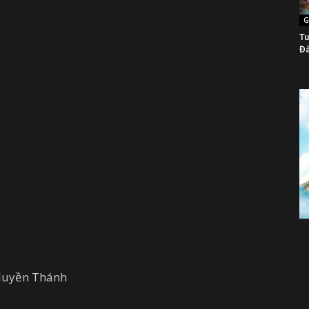
G
Tu
Đà
 Huyền Thánh