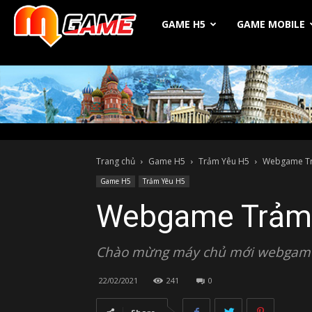
Michio
GAME H5
GAME MOBILE
Game
Trang chủ
Game H5
Trảm Yêu H5
Webgame Tr
Game H5
Trảm Yêu H5
Webgame Trảm 
Chào mừng máy chủ mới webgame
22/02/2021
241
0