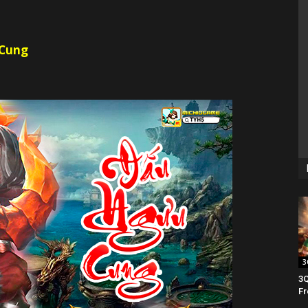
 Cung
3
3Q
Fr