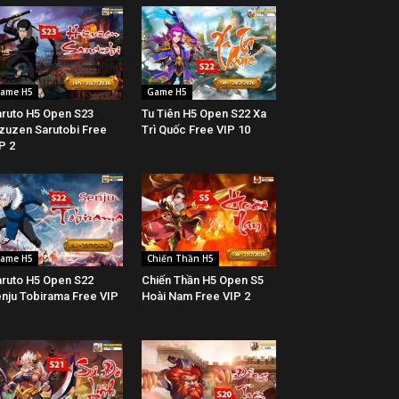
ame H5
Game H5
ruto H5 Open S23
Tu Tiên H5 Open S22 Xa
zuzen Sarutobi Free
Trì Quốc Free VIP 10
P 2
ame H5
Chiến Thần H5
ruto H5 Open S22
Chiến Thần H5 Open S5
nju Tobirama Free VIP
Hoài Nam Free VIP 2