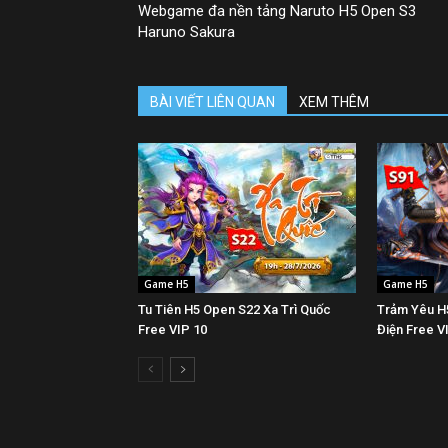
Webgame đa nền tảng Naruto H5 Open S3
Haruno Sakura
BÀI VIẾT LIÊN QUAN
XEM THÊM
Game H5
Game H5
Tu Tiên H5 Open S22 Xa Trì Quốc
Trảm Yêu H
Free VIP 10
Điện Free V