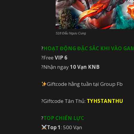
S18 Đấu Ngưu Cung
?
HOẠT ĐỘNG ĐẶC SẮC KHI VÀO GA
?Free
VIP 6
?Nhận ngay
10 Vạn KNB
Giftcode hằng tuần tại Group Fb
?Giftcode Tân Thủ:
TYH5TANTHU
?
TOP CHIẾN LỰC
Top 1
: 500 Vạn