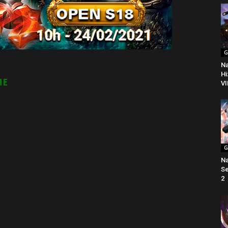
G
Na
Hi
ME
VI
G
Na
Se
2