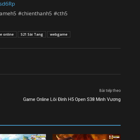
3asd6Rp
meh5 #chienthanh5 #cth5
 online
S21 Sài Tang
webgame
Bài tiếp theo
o
Game Online Lôi Đình H5 Open S38 Minh Vương