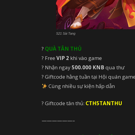
S21 Sài Tang
?
QUÀ TÂN THỦ
? Free
VIP 2
khi vào game
? Nhận ngay
500.000 KNB
qua thư
? Giftcode hằng tuần tại Hội quán gam
Cùng nhiều sự kiện hấp dẫn
? Giftcode tân thủ:
CTH5TANTHU
——————–