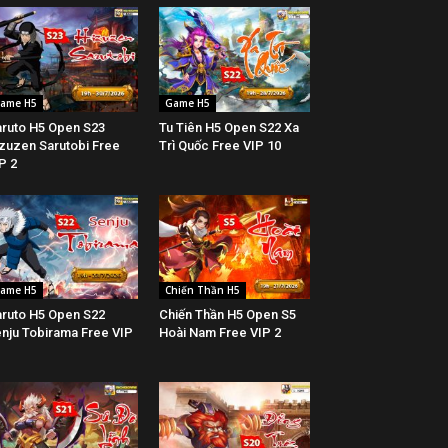
ame H5
Game H5
ruto H5 Open S23
Tu Tiên H5 Open S22 Xa
zuzen Sarutobi Free
Trì Quốc Free VIP 10
P 2
ame H5
Chiến Thần H5
ruto H5 Open S22
Chiến Thần H5 Open S5
nju Tobirama Free VIP
Hoài Nam Free VIP 2