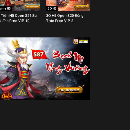
ame H5
3Q H5
 Tiên H5 Open S21 Sư
3Q H5 Open S20 Đổng
 Lĩnh Free VIP 10
Trác Free VIP 2