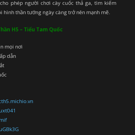
 cho phép người chơi cày cuốc thả ga, tìm kiếm
ội hình thần tướng ngày càng trở nên mạnh mẽ.
 Thần H5 – Tiểu Tam Quốc
ến mọi nơi
hấp dẫn
ắt
uốc
/cth5.michio.vn
juxt041
mif
/3uGBk3G