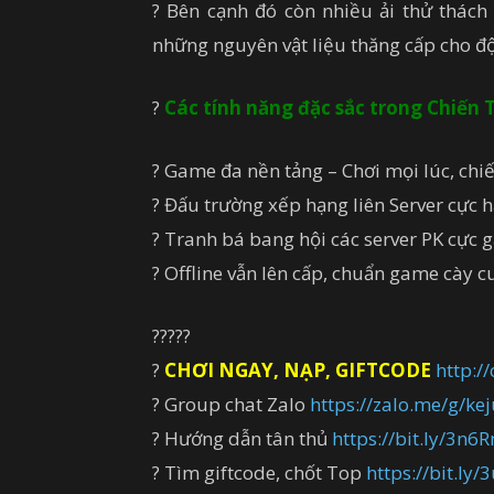
? Bên cạnh đó còn nhiều ải thử thách
những nguyên vật liệu thăng cấp cho đ
?
Các tính năng đặc sắc trong Chiến
? Game đa nền tảng – Chơi mọi lúc, chi
? Đấu trường xếp hạng liên Server cực 
? Tranh bá bang hội các server PK cực g
? Offline vẫn lên cấp, chuẩn game cày c
?????
?
CHƠI NGAY, NẠP, GIFTCODE
http:/
? Group chat Zalo
https://zalo.me/g/ke
? Hướng dẫn tân thủ
https://bit.ly/3n6R
? Tìm giftcode, chốt Top
https://bit.ly