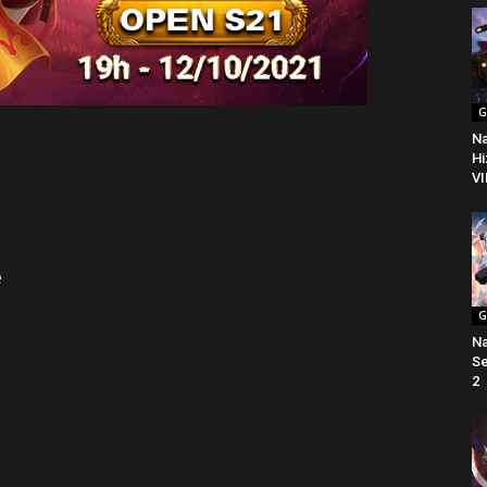
G
Na
Hi
VI
e
G
Na
Se
2