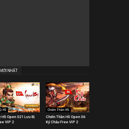
MỚI NHẤT
Q H5
Chiến Thần H5
 H5 Open S21 Lưu Bị
Chiến Thần H5 Open S6
ee VIP 2
Ký Châu Free VIP 2