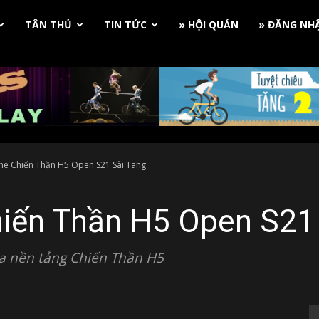
TÂN THỦ
TIN TỨC
» HỘI QUÁN
» ĐĂNG NH
ne Chiến Thần H5 Open S21 Sài Tang
iến Thần H5 Open S21 
 nền tảng Chiến Thần H5