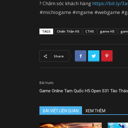
? Chăm sóc khách hàng
https://bit.ly/
#michiogame #mgame #webgame #ga
TAGS
Chiến Thần H5
CTH5
game H5
game
Share
Bài trước
Game Online Tam Quốc H5 Open S31 Tào Thá
BÀI VIẾT LIÊN QUAN
XEM THÊM