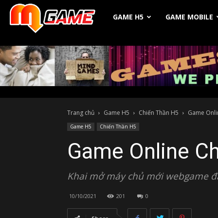
Michio
GAME H5
GAME MOBILE
Game
Trang chủ
Game H5
Chiến Thần H5
Game Onli
Game H5
Chiến Thần H5
Game Online Ch
Khai mở máy chủ mới webgame đa
10/10/2021
201
0