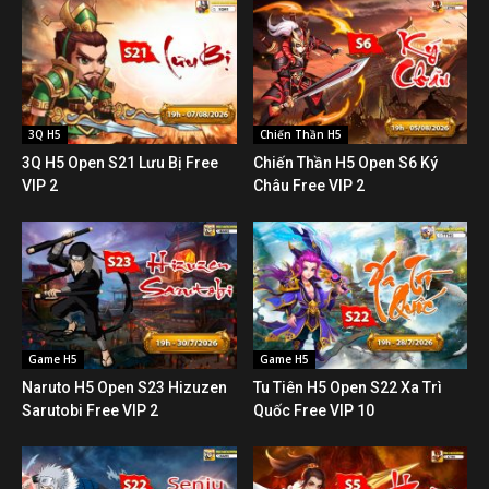
3Q H5
Chiến Thần H5
3Q H5 Open S21 Lưu Bị Free
Chiến Thần H5 Open S6 Ký
VIP 2
Châu Free VIP 2
Game H5
Game H5
Naruto H5 Open S23 Hizuzen
Tu Tiên H5 Open S22 Xa Trì
Sarutobi Free VIP 2
Quốc Free VIP 10