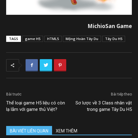
MichioSan Game
TAGS
game H5
HTML5
Mộng Hoàn Tây Du
Tây Du H5
Bài trước
Bài tiếp theo
Thể loại game H5 liệu có còn
Sơ lược về 3 Class nhân vật
lạ lẫm với game thủ Việt?
trong game Tây Du H5
BÀI VIẾT LIÊN QUAN
XEM THÊM