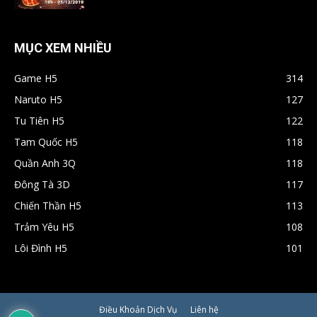
MỤC XEM NHIỀU
Game H5
314
Naruto H5
127
Tu Tiên H5
122
Tam Quốc H5
118
Quần Anh 3Q
118
Đông Tà 3D
117
Chiến Thần H5
113
Trảm Yêu H5
108
Lôi Đình H5
101
Điều Khoản Dịch Vụ
Liên hệ