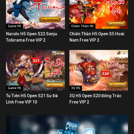
Game H5
Chiến Thần H5
Naruto H5 Open S22 Senju
Chiến Thần H5 Open S5 Hoài
Tobirama Free VIP 2
Nam Free VIP 2
Game H5
3Q H5
Tu Tiên H5 Open S21 Sư Đà
3Q H5 Open S20 Đổng Trác
Lĩnh Free VIP 10
Free VIP 2