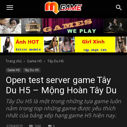
Trang chủ
Game H5
Tây Du H5
Game H5
Tây Du H5
Open test server game Tây
Du H5 – Mộng Hoàn Tây Du
Tây Du H5 là một trong những tựa game luôn
nằm trong top những game được yêu thích
nhất của bảng xếp hạng game H5 hiện nay.
07/04/2019
1242
0